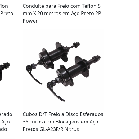
flon
Conduíte para Freio com Teflon 5
 Preto
mm X 20 metros em Aço Preto 2P
Power
ferado
Cubos D/T Freio a Disco Esferados
 Aço
36 Furos com Blocagens em Aço
ado
Pretos GL-A23F/R Nitrus