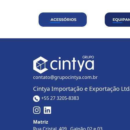
contato@grupocintya.com.br
Cintya Importação e Exportação Ltd
+55 27 3205-8383
Matriz
Rua Cristal, 409 Galpão 02 e 03