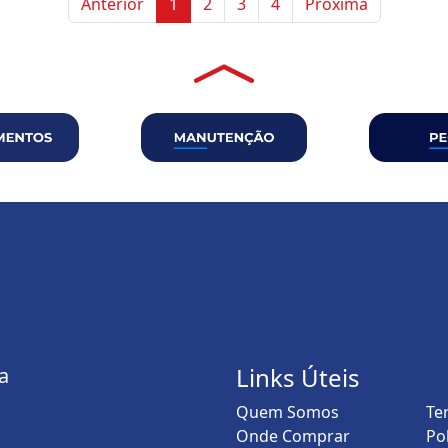
Anterior
1
2
3
4
Próxima
Links Úteis
a
Quem Somos
Te
Onde Comprar
Po