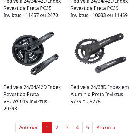
Pedivela 24/34/42D Index
Pedivela 24/34/42D Index
Revestida Preta PC35
Revestida Preta PC39
Inviktus - 11457 ou 2470
Inviktus - 10033 ou 11459
Pedivela 24/34/42D Index
Pedivela 24/38D Index em
Revestida Preta
Alumínio Preta Inviktus -
VPCWC019 Inviktus -
9779 ou 9778
20398
Anterior
1
2
3
4
5
Próxima