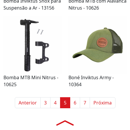
Bomba Inviktus Shox para
Bomba MTB com Alavanca
Suspensão a Ar - 13156
Nitrus - 10626
Bomba MTB Mini Nitrus -
Boné Inviktus Army -
10625
10364
Anterior
3
4
5
6
7
Próxima