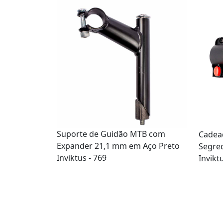
Suporte de Guidão MTB com
Cadea
Expander 21,1 mm em Aço Preto
Segre
Inviktus - 769
Invikt