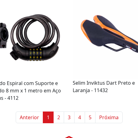
Selim Inviktus Dart Preto e
do Espiral com Suporte e
Laranja - 11432
do 8 mm x 1 metro em Aço
us - 4112
Anterior
1
2
3
4
5
Próxima